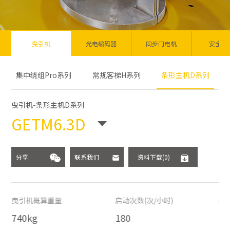
曳引机
光电编码器
同步门电机
安全部
集中绕组Pro系列
常规客梯H系列
条形主机D系列
曳引机-条形主机D系列
GETM6.3D
分享:
联系我们
资料下载(0)
曳引机概算重量
启动次数(次/小时)
绝
740kg
180
15